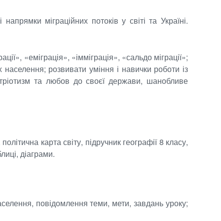
напрямки міграційних потоків у світі та Україні.
ії», «еміграція», «імміграція», «сальдо міграції»;
населення; розвивати уміння і навички роботи із
атріотизм та любов до своєї держави, шанобливе
політична карта світу, підручник географії 8 класу,
лиці, діаграми.
населення, повідомлення теми, мети, завдань уроку;