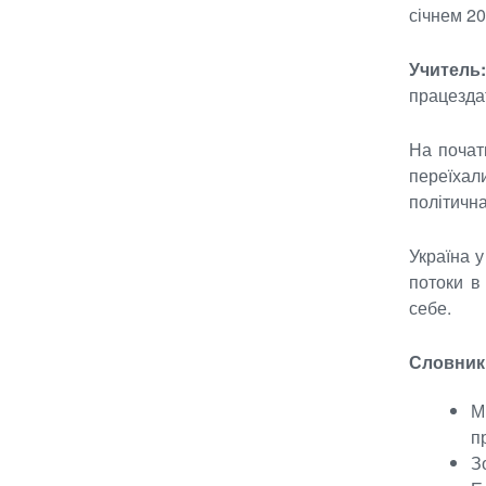
січнем 2
Учитель
працезда
На почат
переїхал
політична
Україна у
потоки в
себе.
Словник 
М
п
З