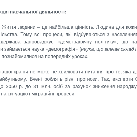
вація навчальної діяльності:
Життя людини – це найбільша цінність. Людина для кожно
пільства. Тому всі процеси, які відбуваються з населенн
, держава запроваджує «демографічну політику», що н
и займається наука «демографія» (
наука, що вивчає склад 
и познайомилися на попередніх уроках.
нашої країни не може не хвилювати питання про те, яка де
айбутньому. Вчені роблять різні прогнози. Так, експерт
до 2050 р. до 31 млн. осіб за рахунок зниження народжу
на ситуацію і міграційні процеси.