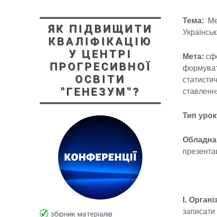
Тема:
Мех
ЯК ПІДВИЩИТИ
Українськ
КВАЛІФІКАЦІЮ
У ЦЕНТРІ
Мета:
сфо
ПРОГРЕСИВНОЇ
формуват
ОСВІТИ
статисти
ставлення
"ГЕНЕЗУМ"?
Тип урок
Обладна
презентац
І. Орган
записати 
збірник матеріалів