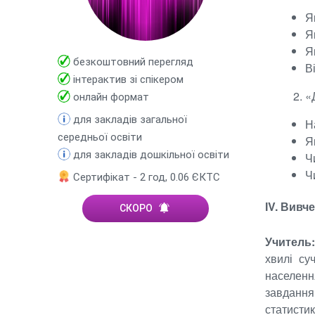
Я
Я
Я
безкоштовний перегляд
В
інтерактив зі спікером
«
онлайн формат
для закладів загальної
Н
середньої освіти
Я
для закладів дошкільної освіти
Ч
Ч
Сертифікат - 2 год, 0.06 ЄКТС
ІV. Вивч
СКОРО
Учитель
хвилі су
населенн
завдання
статистик