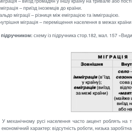
міграція – виїзд громадян у іншу країну на тривале або пос
мміграція – приїзд іноземців до країни.
альдо міграції – різниця між еміграцією та імміграцією.
нутрішня міграція – переміщення населення в межах країни 
 підручником:
схему із підручника стор.182, мал. 157 «Види 
:
У механічному русі населення часто акцент роблять на тр
економічний характер: відсутність роботи, низька заробітна