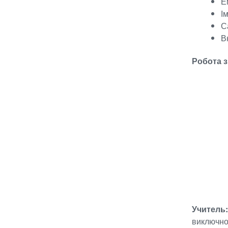
Е
І
С
В
Робота з
Учитель
виключно 