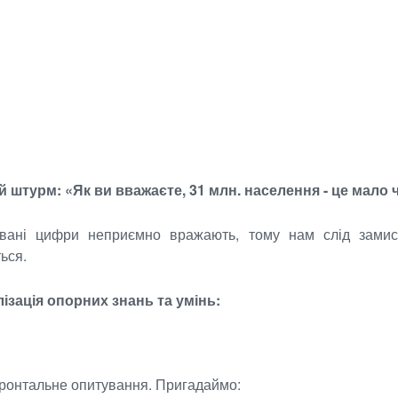
й штурм:
«Як ви вважаєте, 31 млн. населення - це мало
вані цифри неприємно вражають, тому нам слід замис
ься.
алізація опорних знань та умінь:
ронтальне опитування. Пригадаймо: