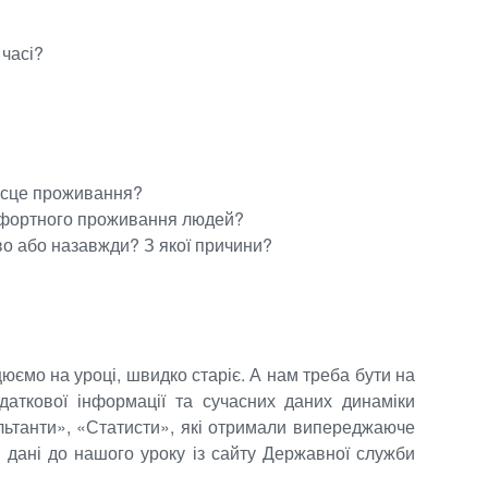
 часі?
місце проживання?
омфортного проживання людей?
сово або назавжди? З якої причини?
юємо на уроці, швидко старіє. А нам треба бути на
одаткової інформації та сучасних даних динаміки
льтанти», «Статисти», які отримали випереджаюче
і дані до нашого уроку із сайту Державної служби