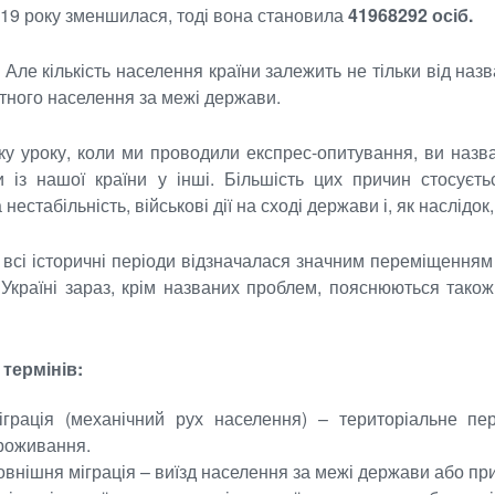
019 року зменшилася, тоді вона становила
41968292 осіб.
:
Але кількість населення країни залежить не тільки від наз
тного населення за межі держави.
ку уроку, коли ми проводили експрес-опитування, ви назва
и із нашої країни у інші. Більшість цих причин стосуєт
 нестабільність, військові дії на сході держави і, як наслід
 всі історичні періоди відзначалася значним переміщенням люд
 Україні зараз, крім названих проблем, пояснюються також
термінів:
іграція (механічний рух населення) – територіальне пе
роживання.
овнішня міграція – виїзд населення за межі держави або при