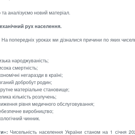
 та аналізуємо новий матеріал.
еханічний рух населення.
:
На попередніх уроках ми дізналися причини по яких чисел
изька народжуваність;
исока смертність;
кономічні негаразди в країні;
оганий добробут родин;
крутне матеріальне становище;
елика кількість розлучень;
ниження рівня медичного обслуговування;
ебезпечне виробництво;
кологічний чинник.
ти»:
Чисельність населення України станом на 1 січня 2