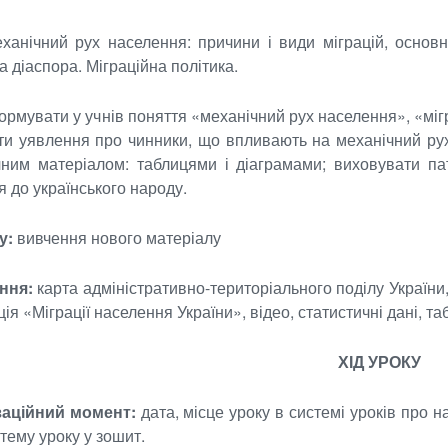
анічний рух населення: причини і види міграцій, основні 
а діаспора. Міграційна політика.
рмувати у учнів поняття «механічний рух населення», «міграц
и уявлення про чинники, що впливають на механічний рух 
чним матеріалом: таблицями і діаграмами; виховувати п
 до українського народу.
у:
вивчення нового матеріалу
ння:
карта адміністративно-територіального поділу України, 
ія «Міграції населення України», відео, статистичні дані, таб
ХІД УРОКУ
ізаційний момент:
дата, місце уроку в системі уроків про 
тему уроку у зошит.