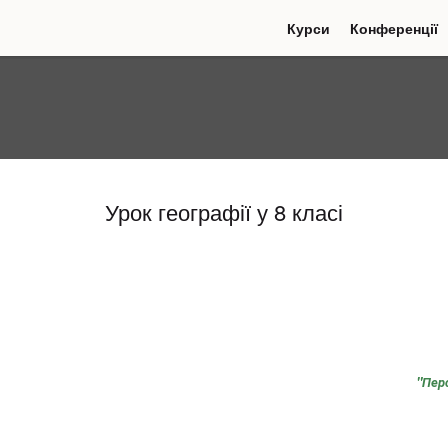
Курси
Конференції
(current)
(current
Урок географії у 8 класі
"
Перс