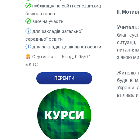
публікація на сайті genezum.org
ІІ. Моти
безкоштовна
заочна участь
Учитель:
для закладів загальної
благ сус
середньої освіти
ситуації
для закладів дошкільної освіти
питанням
з якою м
Сертифікат - 5 год, 0.05/0.1
ЄКТС
Жителів 
ПЕРЕЙТИ
буде в м
України 
впливати 