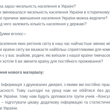
ка зараз чисельність населення в Україні?
к змінювалася чисельність населення України в історичному
кі причини зменшення населення України можна виділити?
ід чого залежить кількість населення у державі?
Думки вголос»:
аселення яких регіонів світу в наш час найчастіше змінює 
кі країни світу ви вважаєте найбільш сприятливими для к
и є у вас знайомі, родичі, які виїхали з нашої країни тимча
и хотіли б ви змінити країну для постійного проживання?
ення нового матеріалу:
:
Інформація з друкованих джерел, з якими ми постійно прац
часності. Тому сьогодні на уроці нам не обійтися без д
я України, тому нам будуть допомагати групи учнів «Консу
 – підготувати цікаву додаткову інформацію та статистичн
и України.