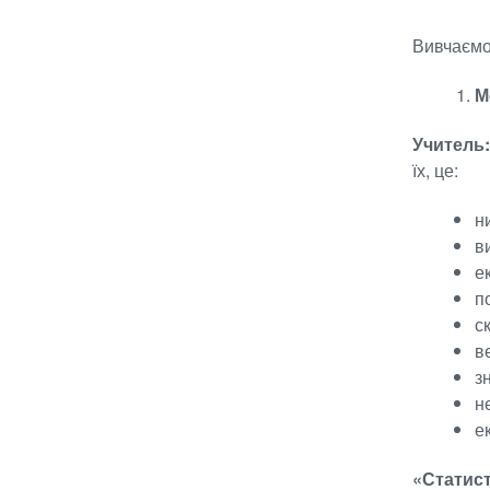
Вивчаємо
М
Учитель
їх, це:
н
в
е
п
с
в
з
н
е
«Статис