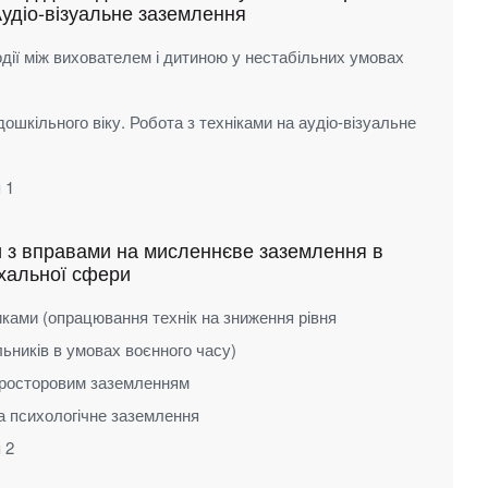
Аудіо-візуальне заземлення
одії між вихователем і дитиною у нестабільних умовах
ошкільного віку. Робота з техніками на аудіо-візуальне
 1
и з вправами на мисленнєве заземлення в
ихальної сфери
ками (опрацювання технік на зниження рівня
ьників в умовах воєнного часу)
 просторовим заземленням
а психологічне заземлення
 2