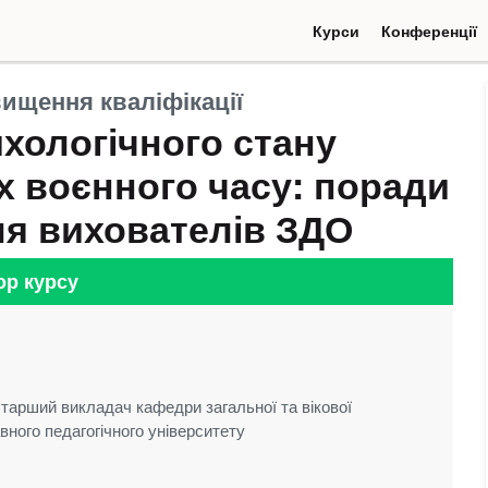
Курси
Конференції
(current)
(current
ищення кваліфікації
ихологічного стану
х воєнного часу: поради
ля вихователів ЗДО
ор курсу
старший викладач кафедри загальної та вікової
вного педагогічного університету