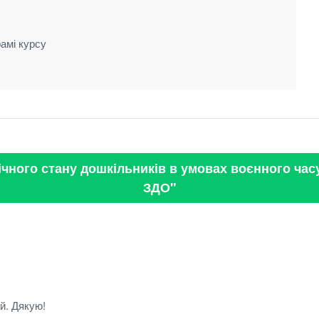
амі курсу
ічного стану дошкільників в умовах воєнного час
ЗДО"
ий. Дякую!