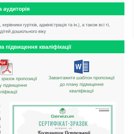
а аудиторія
ерівники гуртків, адміністрація та ін.), а також всі ті,
дітей дошкільного віку
а підвищення кваліфікації
Завантажити шаблон пропозиції
зразок пропозиції
до плану підвищення
у підвищення
кваліфікації
ліфікації
є
с
і
д
і