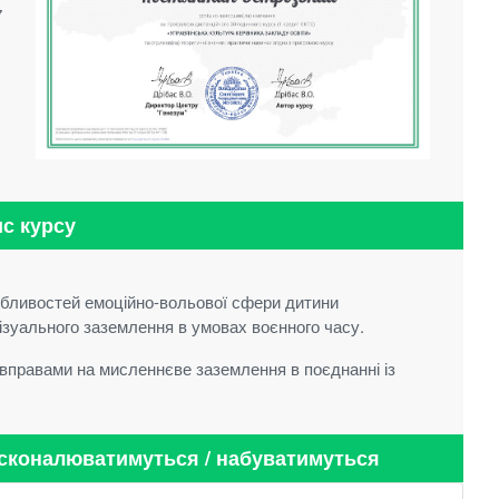
7
с курсу
бливостей емоційно-вольової сфери дитини
візуального заземлення в умовах воєнного часу.
 вправами на мисленнєве заземлення в поєднанні із
осконалюватимуться / набуватимуться