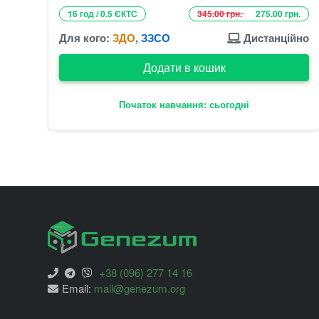
16 год / 0.5 ЄКТС
345.00 грн.
275.00 грн.
Для кого:
ЗДО
,
ЗЗСО
Дистанційно
Додати в кошик
Початок навчання: сьогодні
+38 (096) 277 14 16
Email:
mail@genezum.org