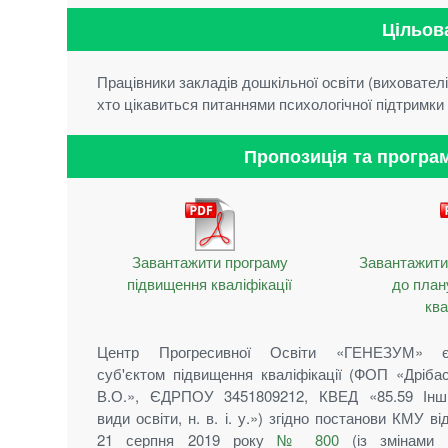
Цільов
Працівники закладів дошкільної освіти (вихователі, к
хто цікавиться питаннями психологічної підтримки 
Пропозиція та програм
Завантажити програму
Завантажити 
підвищення кваліфікації
до план
ква
Центр Прогресивної Освіти «ГЕНЕЗУМ» 
суб'єктом підвищення кваліфікації (ФОП «Дріба
В.О.», ЄДРПОУ 3451809212, КВЕД «85.59 Інш
види освіти, н. в. і. у.») згідно постанови КМУ ві
21 серпня 2019 року
№ 800
(із змінами 