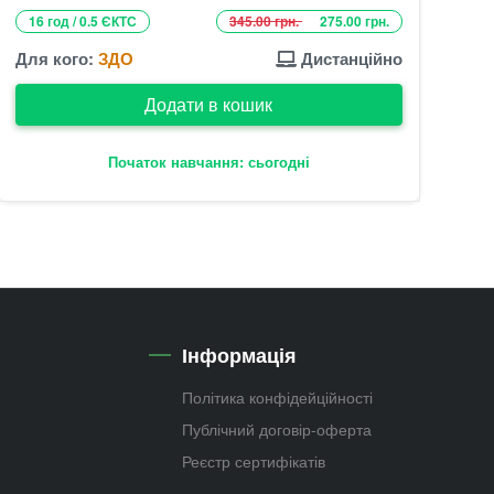
16 год / 0.5 ЄКТС
345.00 грн.
275.00 грн.
Для кого:
ЗДО
Дистанційно
Додати в кошик
Початок навчання: сьогодні
Інформація
Політика конфідейційності
Публічний договір-оферта
Реєстр сертифікатів