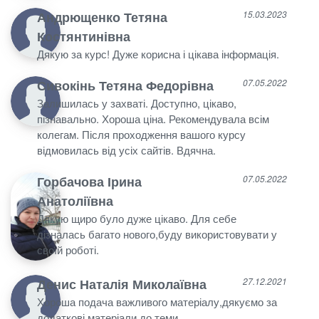
Андрющенко Тетяна
15.03.2023
Костянтинівна
Дякую за курс! Дуже корисна і цікава інформація.
Сивокінь Тетяна Федорівна
07.05.2022
Залишилась у захваті. Доступно, цікаво,
пізнавально. Хороша ціна. Рекомендувала всім
колегам. Після проходження вашого курсу
відмовилась від усіх сайтів. Вдячна.
Горбачова Ірина
07.05.2022
Анатоліївна
Дякую щиро було дуже цікаво. Для себе
дізналась багато нового,буду використовувати у
своїй роботі.
Денис Наталія Миколаївна
27.12.2021
Хороша подача важливого матеріалу,дякуємо за
додаткові матеріали до теми.