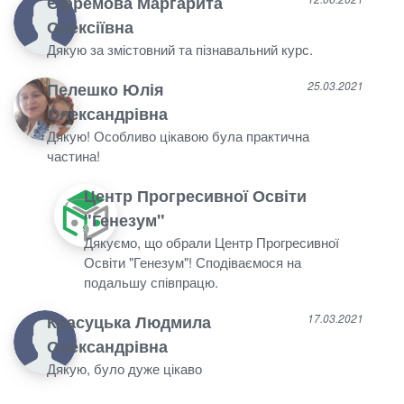
Єфремова Маргарита
Олексіївна
Дякую за змістовний та пізнавальний курс.
Пелешко Юлія
25.03.2021
Олександрівна
Дякую! Особливо цікавою була практична
частина!
Центр Прогресивної Освіти
"Генезум"
Дякуємо, що обрали Центр Прогресивної
Освіти "Генезум"! Сподіваємося на
подальшу співпрацю.
Красуцька Людмила
17.03.2021
Олександрівна
Дякую, було дуже цікаво