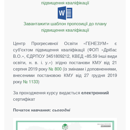
підвищення кваліфікації
Завантажити шаблон пропозиції до плану
підвищення кваліфікації
Центр Прогресивної Освіти «ГЕНЕЗУМ» є
суб'єктом підвищення кваліфікації (ФОП «Дрібас
В.О.», ЄДРПОУ 3451809212, КВЕД «85.59 Інші види
освіти, н. в. і. у.») згідно постанови КМУ від 21
серпня 2019 року
№ 800
(із змінами і доповненнями,
внесеними постановою КМУ від 27 грудня 2019
року
№ 1133
)
За проходження курсу видається
електронний
сертифікат
Початок навчання:
сьогодні