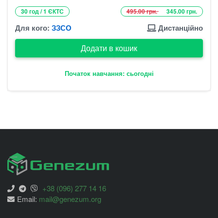
30 год / 1 ЄКТС
495.00 грн.
345.00 грн.
Для кого:
ЗЗСО
Дистанційно
Додати в кошик
Початок навчання: сьогодні
+38 (096) 277 14 16
Email:
mail@genezum.org