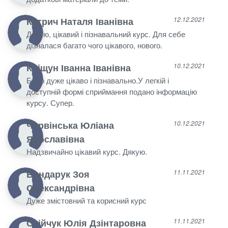
Катрич Наталя Іванівна
12.12.2021
Дякую, цікавий і пізнавальний курс. Для себе
дізналася багато чого цікавого, нового.
Кліщун Іванна Іванівна
10.12.2021
Було дуже цікаво і пізнавально.У легкій і
доступній формі сприймання подано інформацію
курсу. Супер.
Червінська Юліана
10.12.2021
Ярославівна
Надзвичайно цікавий курс. Дякую.
Бондарук Зоя
11.11.2021
Олександрівна
Дуже змістовний та корисний курс
Озійчук Юлія Дзінтаровна
11.11.2021