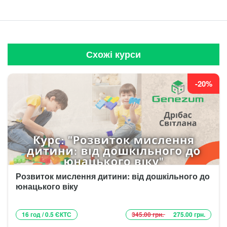
Схожі курси
-20%
Розвиток мислення дитини: від дошкільного до
юнацького віку
16 год / 0.5 ЄКТС
345.00 грн.
275.00 грн.