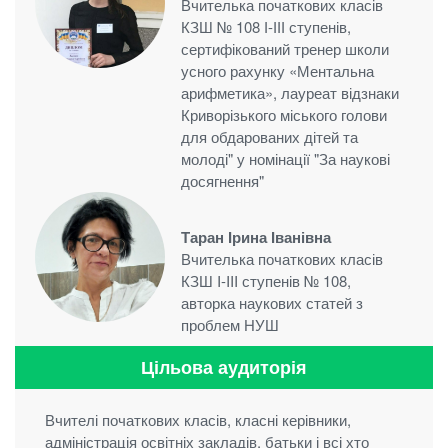
Вчителька початкових класів
КЗШ № 108 І-ІІІ ступенів,
сертифікований тренер школи
усного рахунку «Ментальна
арифметика», лауреат відзнаки
Криворізького міського голови
для обдарованих дітей та
молоді" у номінації "За наукові
досягнення"
Таран Ірина Іванівна
Вчителька початкових класів
КЗШ I-III ступенів № 108,
авторка наукових статей з
проблем НУШ
Цільова аудиторія
Вчителі початкових класів, класні керівники,
адміністрація освітніх закладів, батьки і всі хто