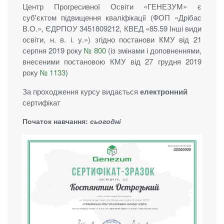
Центр Прогресивної Освіти «ГЕНЕЗУМ» є
суб'єктом підвищення кваліфікації (ФОП «Дрібас
В.О.», ЄДРПОУ 3451809212, КВЕД «85.59 Інші види
освіти, н. в. і. у.») згідно постанови КМУ від 21
серпня 2019 року
№ 800
(із змінами і доповненнями,
внесеними постановою КМУ від 27 грудня 2019
року
№ 1133
)
За проходження курсу видається
електронний
сертифікат
Початок навчання:
сьогодні