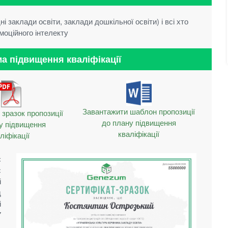
ні заклади освіти, заклади дошкільної освіти) і всі хто
моційного інтелекту
а підвищення кваліфікації
Завантажити шаблон пропозиції
зразок пропозиції
до плану підвищення
у підвищення
кваліфікації
ліфікації
є
с
і
д
і
7