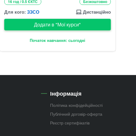
16 год / 0.5 ЄКТС
Безкоштовно
Для кого:
ЗЗСО
Дистанційно
Додати в "Мої курси"
Початок навчання: сьогодні
Інформація
Політика конфідейційності
Публічний договір-оферта
Реєстр сертифікатів