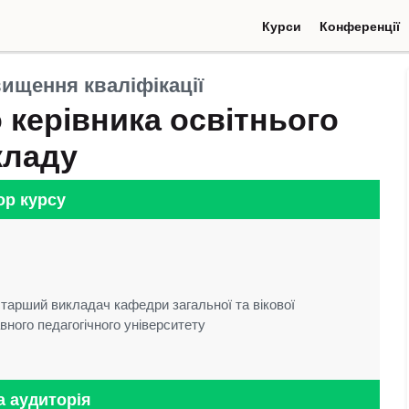
Курси
Конференції
(current)
(current
ищення кваліфікації
 керівника освітнього
кладу
ор курсу
старший викладач кафедри загальної та вікової
вного педагогічного університету
а аудиторія