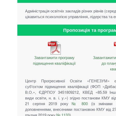
Адміністрація освітніх закладів різних рівнів (серед
цікавиться психологією управління, лідерства та е
Пропозиція та програм
Завантажити програму
Завантажити 
підвищення кваліфікації
до план
ква
Центр Прогресивної Освіти «ГЕНЕЗУМ» 
суб'єктом підвищення кваліфікації (ФОП «Дріба
В.О.», ЄДРПОУ 3451809212, КВЕД «85.59 Інш
види освіти, н. в. і. у.») згідно постанови КМУ ві
21 серпня 2019 року
№ 800
(із змінами 
доповненнями, внесеними постановою КМУ від 2
грудня 2019 року
№ 1133
)