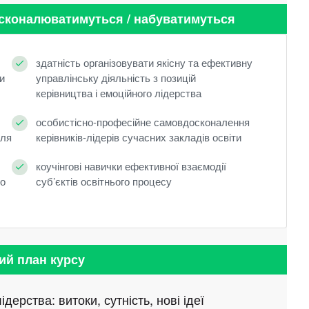
осконалюватимуться / набуватимуться
здатність організовувати якісну та ефективну
и
управлінську діяльність з позицій
керівництва і емоційного лідерства
особистісно-професійне самовдосконалення
для
керівників-лідерів сучасних закладів освіти
коучінгові навички ефективної взаємодії
го
суб’єктів освітнього процесу
ий план курсу
дерства: витоки, сутність, нові ідеї