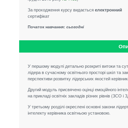
За проходження курсу видається
електронний
сертифікат
Початок навчання:
сьогодні
Опи
У першому модулі детально розкриті витоки та сут
лідера в сучасному освітнього просторі шкіл та зак
перспективи розвитку лідерських якостей керівник
Другий модуль присвячено оцінці емоційного інтел
на прикладі освітніх закладів різних рівнів (ЗСО і 
У третьому розділі окреслені основні закони лідер
інтелекту керівника освітньою установою.