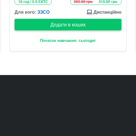
16 год / 0.5 ЄКТС
395.00 грн.
315.00 грн.
Для кого:
ЗЗСО
Дистанційно
Додати в кошик
Початок навчання: сьогодні