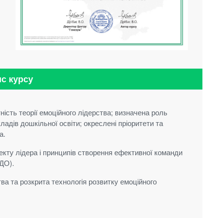
с курсу
ність теорії емоційного лідерства; визначена роль
ладів дошкільної освіти; окреслені пріоритети та
а.
екту лідера і принципів створення ефективної команди
ЗДО).
тва та розкрита технологія розвитку емоційного