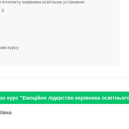
о інтелекту керівника освітньою установою
 3
амі курсу
ро курс "Емоційне лідерство керівника освітньог
іївна