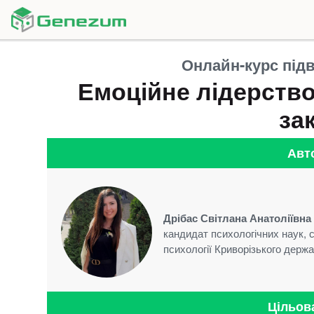
Онлайн-курс підв
Емоційне лідерство
за
Авт
Дрібас Світлана Анатоліївна
кандидат психологічних наук, 
психології Криворізького держа
Цільов