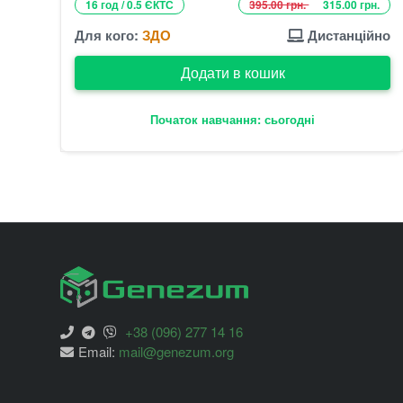
16 год / 0.5 ЄКТС
395.00 грн.
315.00 грн.
Для кого:
ЗДО
Дистанційно
Додати в кошик
Початок навчання: сьогодні
+38 (096) 277 14 16
Email:
mail@genezum.org